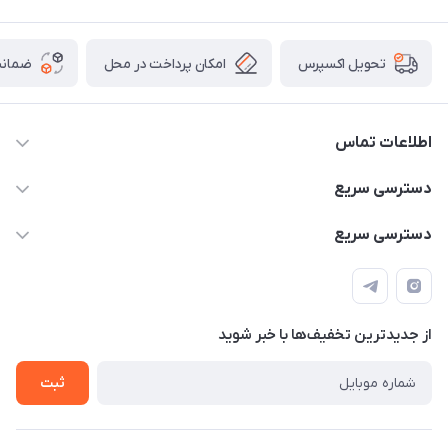
امکان پرداخت در محل
ضمانت
تحویل اکسپرس
اطلاعات تماس
۰۹۳۵۶۰۴۰۳۶۵
دسترسی سریع
اسکیت فلایینگ ایگل
دسترسی سریع
تهران-خیابان ولیعصر (عج)- ضلع شرقی میدان منیریه پلاک ۴
اسکوتر برقی دسته دار
اسکوتر برقی دخترانه
سیمای ورزش
اسکیت دخترانه
اسکیت روسز
از جدید‌ترین تخفیف‌ها با‌ خبر شوید
اسکوتر
ثبت