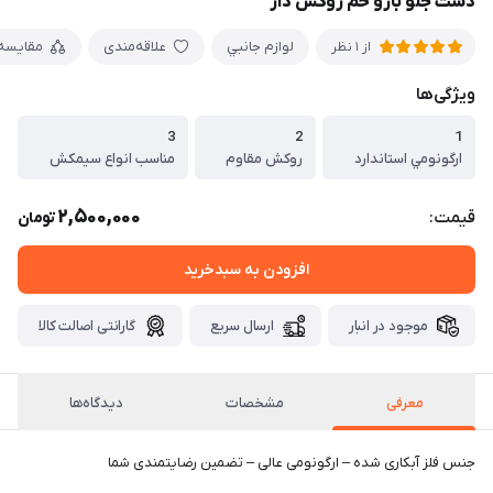
دست جلو بازو خم روکش دار
لوازم جانبي
علاقه‌مندی
مقایسه
از 1 نظر
ویژگی‌ها
3
2
1
ارگونومي استاندارد
روكش مقاوم
مناسب انواع سيمكش
2,500,000
قیمت:
تومان
افزودن به سبدخرید
موجود در انبار
ارسال سریع
گارانتی اصالت کالا
معرفی
مشخصات
دیدگاه‌ها
جنس فلز آبکاری شده – ارگونومی عالی – تضمین رضایتمندی شما