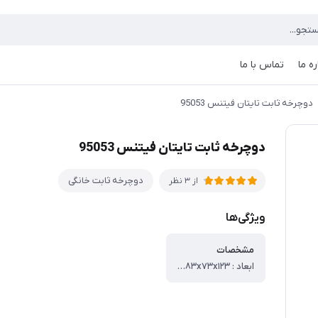
ره ما
تماس با ما
دوچرخه ثابت تایتان فیتنس 95053
دوچرخه ثابت تایتان فیتنس 95053
دوچرخه ثابت خانگی
از 3 نظر
ویژگی‌ها
مشخصات
ابعاد : ۱۸۳x۷۳x۱۲۳ سانتی‌متر ، - وزن : ۵۱.۷ کیلوگرم ، - توضیحات فلایویل : فلای ویل با وزن 6KG ، - قابلیت های اندازه گیری و سنجش ، - نمایش سرعت ، - نمایش ضربان قلب ، - نمایش مسافت ، - نمایش مصرف کالری ، - امکانات همراه : صفحه نمایش ، - دستگیره ، - ابعاد صفحه نمایش : 5.43 اینچ ، - فاصله قدم : 17 سانتی متر ، - ظرفیت وزنی : ۱۲۰ کیلوگرم ، - توضیحات صفحه نمایش : نمایش ضربان قلب، زمان استفاده، مسافت طی شده، کالری از دست رفته تقریبی و ... ، - توضیحات سطح مقاومت: دارای Tension با تغییر سطح فشار از ۱ الی ۸ حالت ، - توضیحات تغییرات شیب : قابلیت تنظیم پایه ها برای تراز کردن روی زمین