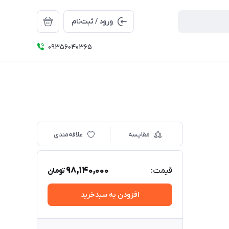
ورود / ثبت‌نام
09356040365
مقایسه
علاقه‌مندی
98,140,000
قیمت:
تومان
افزودن به سبدخرید