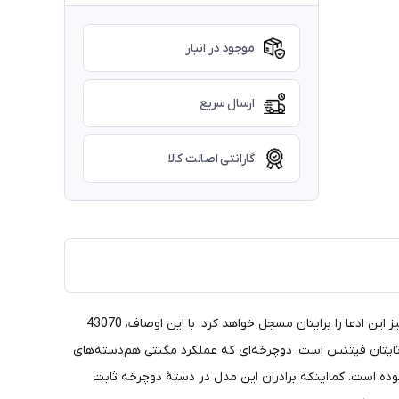
موجود در انبار
ارسال سریع
گارانتی اصالت کالا
دوچرخه ثابت خانگی تایتان فیتنس مدل 43070 ساده‌ترین و ارزان‌ترین مدل از دوچرخه‌های ثابت این برند چینی است. یک نظر دیدن این مدل نیز این ادعا را برایتان مسجل خواهد کرد. با این اوصاف، 43070
باشد.110 کیلوگرم تحمل وزن این مدل از دوچرخه ثابت تایتان فیتنس است. دوچرخه‌ای که عملکرد مگنتی هم‌دسته‌های
ن هستید، روی عدد 8 متوقف شود. البته 8 درجه مقاومتی هرگز عدد بدی نبوده است. کمااینکه برادران این مدل در دستۀ دوچرخه ثابت