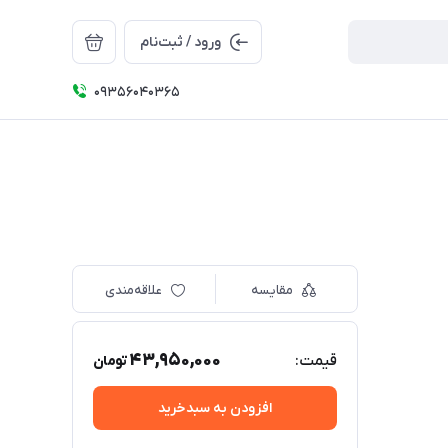
ورود / ثبت‌نام
09356040365
مقایسه
علاقه‌مندی
43,950,000
قیمت:
تومان
افزودن به سبدخرید