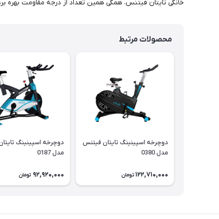
خانگی تایتان فیتنس، همگی همین تعداد از درجه مقاومت بهره برده
محصولات مرتبط
دوچرخه اسپینینگ تایتان فیتنس
دوچرخه اسپینینگ تایتا
مدل 0380
مدل 0187
92,920,000
122,710,000
تومان
تومان