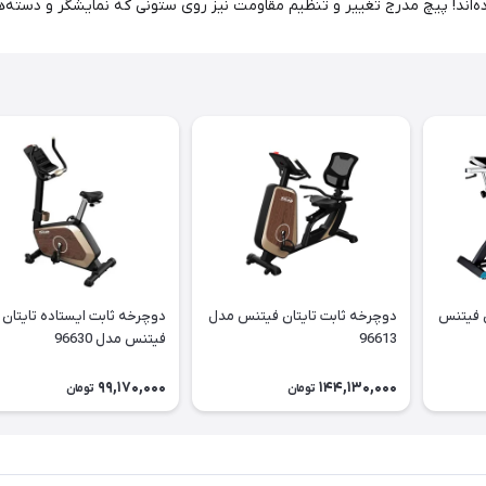
‌اند! پیچ مدرج تغییر و تنظیم مقاومت نیز روی ستونی که نمایشگر و دسته‌ها ر
ن فیتنس
دوچرخه ثابت تایتان فیتنس مدل
دوچرخه ثابت ایستاده تایتان
96613
فیتنس مدل 96630
99,170,000
144,130,000
تومان
تومان