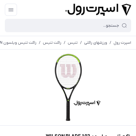
اسپرت رول
/
ورزشهای راکتی
/
تنیس
/
راکت تنیس
/
راكت تنيس ويلسون WILSSON