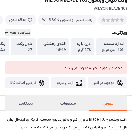
راکت تنیس ویلسون WILSON BLADE 103
WILSON BLADE 103
راكت تنيس ويلسون WILSSON
علاقه‌مندی
ویژگی‌ها
مشاهده همه
اندازه صفحه
وزن با زه
الگوی زهکشی
طول راکت
رنگ
103 اینچ مربع
278 گرم
19*16
27
مشک
محصول مورد نظر موجود نمی‌باشد.
موجود در انبار
ارسال سریع
گارانتی اصالت کالا
معرفی
مشخصات
دیدگاه‌ها
راکت ویلسونBlade 103 با وزن کم و مانورپذیری مناسب، گزینه‌ای ایده‌‌آل برای
بازیکنان مبتدی و افرادی که تفریحی تنیس بازی می‌کنند به حساب می‌‌آید.