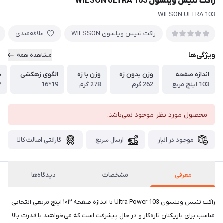
راکت تنیس ویلسون WILSON ULTRA 103
WILSON ULTRA 103
راكت تنيس ويلسون WILSSON
علاقه‌مندی
ویژگی‌ها
مشاهده همه
اندازه صفحه
وزن بدون زه
وزن با زه
الگوی زهکشی
ط
103 اینچ مربع
262 گرم
278 گرم
19*16
27
محصول مورد نظر موجود نمی‌باشد.
موجود در انبار
ارسال سریع
گارانتی اصالت کالا
معرفی
مشخصات
دیدگاه‌ها
راکت تنیس ویلسون Ultra Power 103 با اندازه صفحه ۱۰۳ اینچ مربعی انتخابی
مناسب برای بازیکنان تازه‌کار و در حال پیشرفت است که می‌خواهند با قدرت بالا