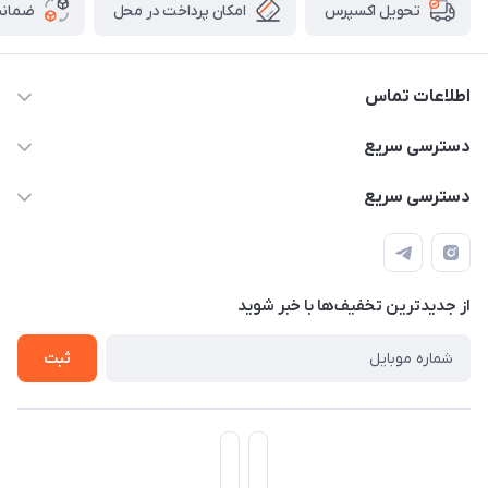
امکان پرداخت در محل
ضمانت
تحویل اکسپرس
اطلاعات تماس
۰۹۳۵۶۰۴۰۳۶۵
دسترسی سریع
اسکیت فلایینگ ایگل
دسترسی سریع
تهران-خیابان ولیعصر (عج)- ضلع شرقی میدان منیریه پلاک ۴
اسکوتر برقی دسته دار
اسکوتر برقی دخترانه
سیمای ورزش
اسکیت دخترانه
اسکیت روسز
از جدید‌ترین تخفیف‌ها با‌ خبر شوید
اسکوتر
ثبت