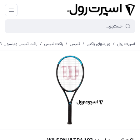
اسپرت رول
/
ورزشهای راکتی
/
تنیس
/
راکت تنیس
/
راكت تنيس ويلسون WILSSON