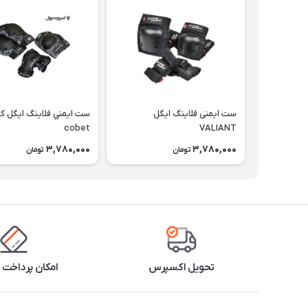
ست ایمنی فلاینگ ایگل
ست ايمني فلاينگ ايگل ك
cobet
VALIANT
3,780,000
3,780,000
تومان
تومان
تحویل اکسپرس
امکان پرداخت 