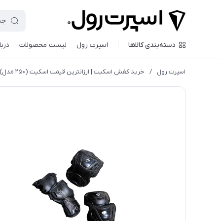
دسته‌بندی کالاها
اسپرت رول
لیست محصولات
دربا
اسپرت رول
/
خريد كفش اسكيت | ارزانترين قيمت اسكيت (۲۵۰ مدل)