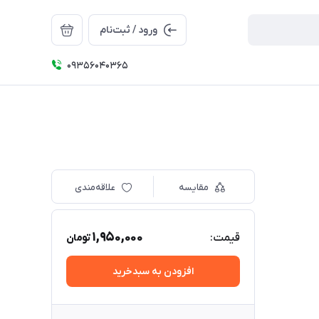
ورود / ثبت‌نام
09356040365
مقایسه
علاقه‌مندی
1,950,000
قیمت:
تومان
افزودن به سبدخرید