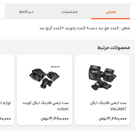
معرفی
مشخصات
دیدگاه‌ها
شامل : 2عدد مچ بند دست+ 2عدد زانوبند +2عدد آرنج بند
محصولات مرتبط
ست ایمنی فلاینگ ایگل
ست ايمني فلاينگ ايگل كوبت
لوازم ا
cobet
VALIANT
50,000
3,780,000
3,780,000
تومان
تومان