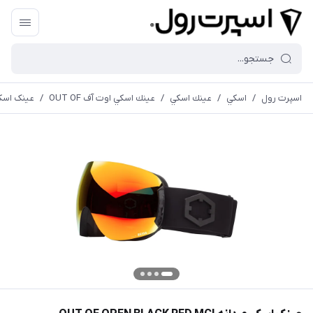
اسپرت رول
/
اسكي
/
عينك اسكي
/
عينك اسكي اوت آف OUT OF
/
عینک اسکی مردانه  MCI