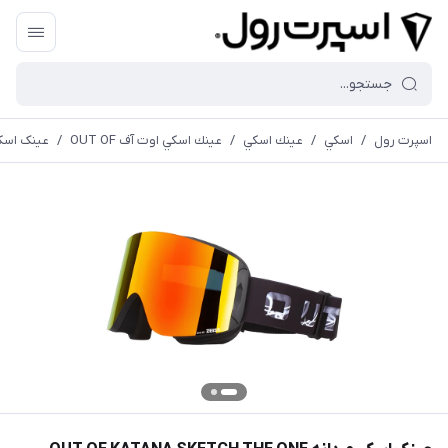
اسپرت رول
/
اسكي
/
عينك اسكي
/
عينك اسكي اوت آف OUT OF
/
عینک اسکی مردانه ONE FUOCO