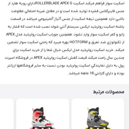
اسكيت سوار فراهم ميكند.اسكيت ROLLERBLADE APEX Gداراي رويه هارد از
جنس فايبرگلاس فشرده توليد شده است و در مقابل ضربه احتمالي مقاومت
بالايي دارد همچنين تيغه اسكيت از جنس آلياژ آلمينيومي ميباشد در قسمت
پاشنه اسكيت رولربليد اپكس سيستم آنتي شوك نصب شده است كه فشار به
زانو و كمر اسكيت سوار وارد نشود، همچنين جوراب اسكيت رولربليد مدل APEX
از تكنولوژي ضد تعرق و HOTFORM بهره ميبرد كه راحتي اسكيت سوار تضمين
ميكند. خريد اسكيت رولربليد مدل اپكس خيال شما را از خريد اسكيت براي
چندين سال راحت ميكند.قيمت كفش اسكيت رولربليد APEX در فروشگاه اسپرت
رول به دليل نمايندگي اسكيت رولربليد بودن نسبت به ساير فروشگاهها ارزانتر
بوده و داراي گارانتي 18 ماهه ميباشد.
محصولات مرتبط