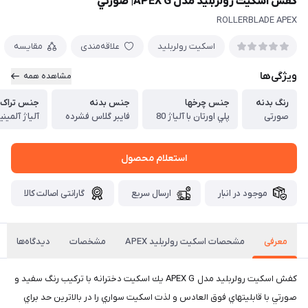
كفش اسكيت رولربليد مدل APEX G| صورتي
ROLLERBLADE APEX
اسکیت رولربلید
علاقه‌مندی
مقایسه
ویژگی‌ها
مشاهده همه
رنگ بدنه
جنس چرخها
جنس بدنه
جنس تراک
صورتی
پلي اورتان با آلياژ 80
فایبر گلاس فشرده
آلیاژ آلمین
استعلام محصول
موجود در انبار
ارسال سریع
گارانتی اصالت کالا
معرفی
مشحصات اسكيت رولربليد APEX
مشخصات
دیدگاه‌ها
كفش اسكيت رولربليد مدل APEX G يك اسكيت دخترانه با تركيب رنگ سفيد و
صورتي با قابليتهاي فوق العادس و لذت اسكيت سواري را در بالاترين حد براي