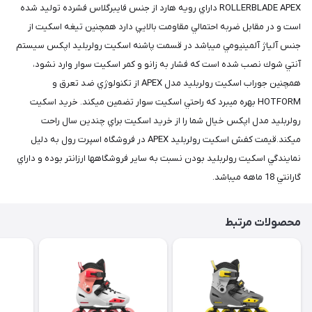
ROLLERBLADE APEX داراي رويه هارد از جنس فايبرگلاس فشرده توليد شده
است و در مقابل ضربه احتمالي مقاومت بالايي دارد همچنين تيغه اسكيت از
جنس آلياژ آلمينيومي ميباشد در قسمت پاشنه اسكيت رولربليد اپكس سيستم
آنتي شوك نصب شده است كه فشار به زانو و كمر اسكيت سوار وارد نشود،
همچنين جوراب اسكيت رولربليد مدل APEX از تكنولوژي ضد تعرق و
HOTFORM بهره ميبرد كه راحتي اسكيت سوار تضمين ميكند. خريد اسكيت
رولربليد مدل اپكس خيال شما را از خريد اسكيت براي چندين سال راحت
ميكند.قيمت كفش اسكيت رولربليد APEX در فروشگاه اسپرت رول به دليل
نمايندگي اسكيت رولربليد بودن نسبت به ساير فروشگاهها ارزانتر بوده و داراي
گارانتي 18 ماهه ميباشد.
محصولات مرتبط