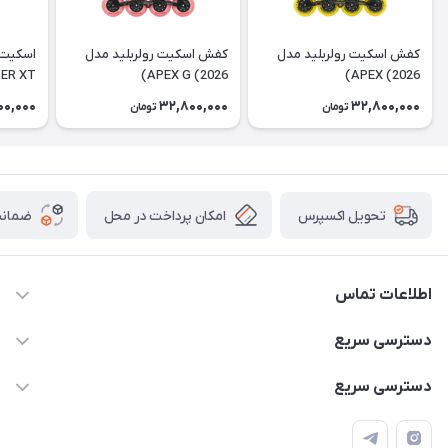
كفش اسكيت رولربليد مدل
كفش اسكيت رولربليد مدل
اسکیت 
ER XT
APEX G (2026)
APEX (2026)
00,000
32,800,000
32,800,000
تومان
تومان
امکان پرداخت در محل
ضمانت
تحویل اکسپرس
اطلاعات تماس
۰۹۳۵۶۰۴۰۳۶۵
دسترسی سریع
اسکیت فلایینگ ایگل
دسترسی سریع
تهران-خیابان ولیعصر (عج)- ضلع شرقی میدان منیریه پلاک ۴
اسکوتر برقی دسته دار
اسکوتر برقی دخترانه
سیمای ورزش