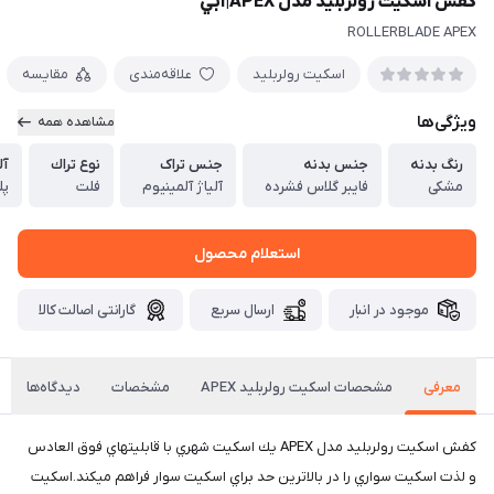
كفش اسكيت رولربليد مدل APEX|آبي
ROLLERBLADE APEX
اسکیت رولربلید
علاقه‌مندی
مقایسه
ویژگی‌ها
مشاهده همه
رنگ بدنه
جنس بدنه
جنس تراک
نوع تراك
آل
مشکی
فایبر گلاس فشرده
آلیاژ آلمینیوم
فلت
پل
استعلام محصول
موجود در انبار
ارسال سریع
گارانتی اصالت کالا
معرفی
مشحصات اسكيت رولربليد APEX
مشخصات
دیدگاه‌ها
كفش اسكيت رولربليد مدل APEX يك اسكيت شهري با قابليتهاي فوق العادس
و لذت اسكيت سواري را در بالاترين حد براي اسكيت سوار فراهم ميكند.اسكيت