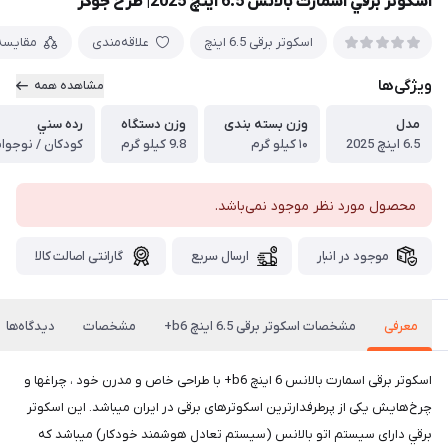
اسكوتر برقي اسمارت بالانس 6.5 اینچ 2025| طرح جوكر
اسكوتر برقی 6.5 اينچ
علاقه‌مندی
مقایسه
ویژگی‌ها
مشاهده همه
مدل
وزن بسته بندی
وزن دستگاه
رده سني
6.5 اینچ 2025
۱۰ کیلو گرم
9.8 کیلو گرم
کودکان / نوجوانا
محصول مورد نظر موجود نمی‌باشد.
موجود در انبار
ارسال سریع
گارانتی اصالت کالا
معرفی
مشخصات اسکوتر برقی 6.5 اینچ b6+
مشخصات
دیدگاه‌ها
اسکوتر برقی اسمارت بالانس 6 اينچ b6+ با طراحی خاص و مدرن خود ، چراغها و
چرخ‌هایش یکی از پرطرفدارترین اسکوتر‌های برقی در ایران میباشد. این اسکوتر
برقي دارای سیستم اتو بالانس (سیستم تعادل هوشمند خودکار) میباشد که