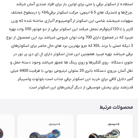
استفاده از اسکوتر برقي را حتی برای اولین بار برای افراد مبتدی آسان میکند
.چرخ‌ها و لاستیک های 6.5 اینچی، حرکت اسکوتر برقيb6+ را درسطوح مختلف
سهولت میبخشد.شاسی این اسکوتر از آلومینیوم آلیاژی ساخته شده که وزن
کاربر را تا 120کیلوگرم تحمل میکند.این اسکوتر برقي از دو موتور 350 وات بهره
میبرد که در مجموع دارای 700 وات توان خروجی میباشد.برد این محصول از نوع
3 تیکه اصلی با برند XDL که جزو بهترین برد های حال حاضر برای اسکوترهای
برقی میباشد بهره میبرد.همچنین این مدل اسکوتر دارای ال ای دی پر نور در
جلوی دستگاه ، روی گلگیرها و روی رینگ ها مجهز میباشد وجود دسته حمل و
نقل آسان برروي دستگاه.باتری 20 سلولی لیتیومی یونی با ظرفیت 4400 میلی
آمپر دلايل كافي براي خريد اين اسكوتر برقي جذاب است.بلوتوث واسپیکر
قدرتمند برای پخش موسیقی از دیگر آپشن‌های این اسکوتر است.
محصولات مرتبط