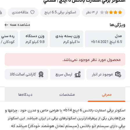
اسكوتر برقي اسمارت بالانس 6 اينچ |‌ مشكي
اسكوتر برقی 6.5 اينچ
علاقه‌مندی
از 3 نظر
ویژگی‌ها
مشاهده همه
مدل
وزن بسته بندی
وزن دستگاه
رده سني
6.5 اینچ b14 2021+
۱۰ کیلو گرم
9.8 کیلو گرم
کودکان / ن
محصول مورد نظر موجود نمی‌باشد.
موجود در انبار
ارسال سریع
گارانتی اصالت کالا
معرفی
مشخصات
دیدگاه‌ها
اسکوتر برقی اسمارت بالانس 6 اينچ b14+ با طراحی خاص و مدرن خود ، چراغها و
چرخ‌هایش یکی از پرطرفدارترین اسکوتر‌های برقی در ایران میباشد. این اسکوتر
برقي دارای سیستم اتو بالانس (سیستم تعادل هوشمند خودکار) میباشد که