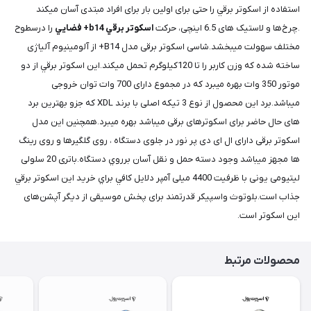
استفاده از اسکوتر برقي را حتی برای اولین بار برای افراد مبتدی آسان میکند
.چرخ‌ها و لاستیک های 6.5 اینچی، حرکت
اسکوتر برقي b14+ فضايي
را درسطوح
مختلف سهولت میبخشد.شاسی اسکوتر برقی مدل B14+ از آلومینیوم آلیاژی
ساخته شده که وزن کاربر را تا 120کیلوگرم تحمل میکند.این اسکوتر برقي از دو
موتور 350 وات بهره میبرد که در مجموع دارای 700 وات توان خروجی
میباشد.برد این محصول از نوع 3 تیکه اصلی با برند XDL که جزو بهترین برد
های حال حاضر برای اسکوترهای برقی میباشد بهره میبرد.همچنین این مدل
اسکوتر برقی دارای ال ای دی پر نور در جلوی دستگاه ، روی گلگیرها و روی رینگ
ها مجهز میباشد وجود دسته حمل و نقل آسان برروي دستگاه.باتری 20 سلولی
لیتیومی یونی با ظرفیت 4400 میلی آمپر دلايل كافي براي خريد اين اسكوتر برقي
جذاب است.بلوتوث واسپیکر قدرتمند برای پخش موسیقی از دیگر آپشن‌های
این اسکوتر است.
محصولات مرتبط