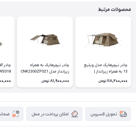
محصولات مرتبط
چادر نیچرهایک مدل ویلیج
چادر نیچرهایک به همراه
چادر آف
13 به همراه زیرانداز |
زیرانداز مدل CNK2300ZP021
WS018
| Village 6
CNH22ZP004
00,000
81,900,000
118,200,000
تومان
تومان
امکان پرداخت در محل
ضمانت
تحویل اکسپرس