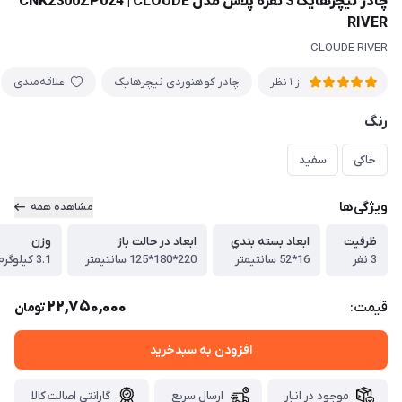
چادر نیچرهایک 3 نفره پلاس مدل CNK2300ZP024 | CLOUDE
RIVER
CLOUDE RIVER
چادر کوهنوردی نیچرهایک
علاقه‌مندی
از 1 نظر
رنگ
خاکی
سفید
ویژگی‌ها
مشاهده همه
ظرفيت
ابعاد بسته بندي
ابعاد در حالت باز
وزن
3 نفر
16*52 سانتيمتر
220*180*125 سانتيمتر
3.1 كيلوگرم
22,750,000
قیمت:
تومان
افزودن به سبدخرید
موجود در انبار
ارسال سریع
گارانتی اصالت کالا