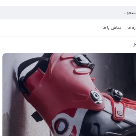
ره ما
تماس با ما
ول