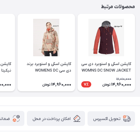
محصولات مرتبط
کاپشن اسکی و اسنوبرد دی سی
کاپشن اسکی و اسنوبرد برند
کاپشن ا
WOMNS DC SNOW JACKET
دی سی WOMENS DC
ن
ACKET
ANORAK NIEVE JACKET
16,010,000
00,000
14,960,000
14,960,000
7٪
تومان
تومان
امکان پرداخت در محل
ضمانت
تحویل اکسپرس