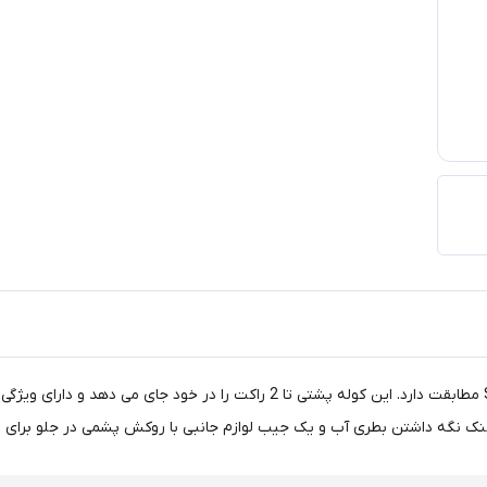
طراحی مینیمالیستی با عملکرد قابل توجه کوله پشتی Super Tour مطابقت دارد. این 