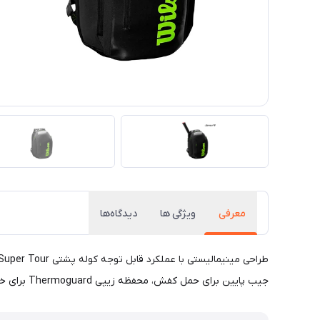
معرفی
ویژگی ها
دیدگاه‌ها
جیب پایین برای حمل کفش، محفظه زیپی Thermoguard برای خنک نگه داشتن بطری آب و یک جیب لوازم جانبی با روکش پشمی در جلو برای قرار دادن وسایل شخصی کوچکتر شما.