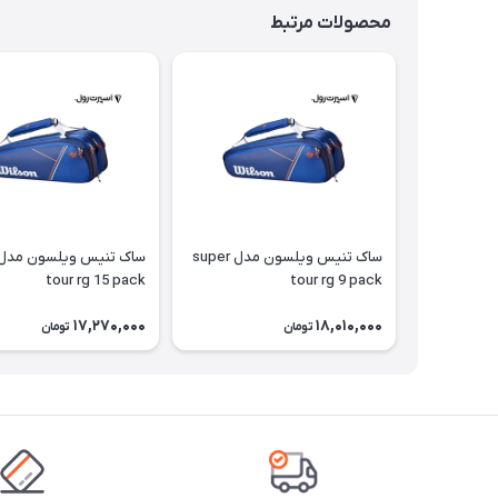
محصولات مرتبط
ساک تنیس ویلسون مدل super
tour rg 15 pack
tour rg 9 pack
17,270,000
18,010,000
تومان
تومان