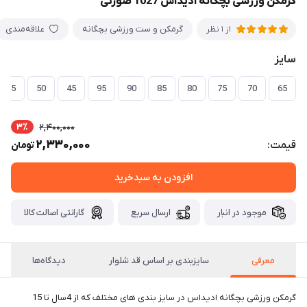
گرمکن ورزشی بچگانه آدیداس 1027 صورتی
گرمكن و ست ورزشی بچگانه
علاقه‌مندی
از 1 نظر
سایز
55
50
45
95
90
85
80
75
70
65
3٪
2,400,000
2,330,000
قیمت:
تومان
افزودن به سبدخرید
موجود در انبار
ارسال سریع
گارانتی اصالت کالا
معرفی
سایزبندی بر اساس قد شلوار
دیدگاه‌ها
گرمکن ورزشی بچگانه ادیداس در سایز بندی های مختلف که از 4سال تا 15