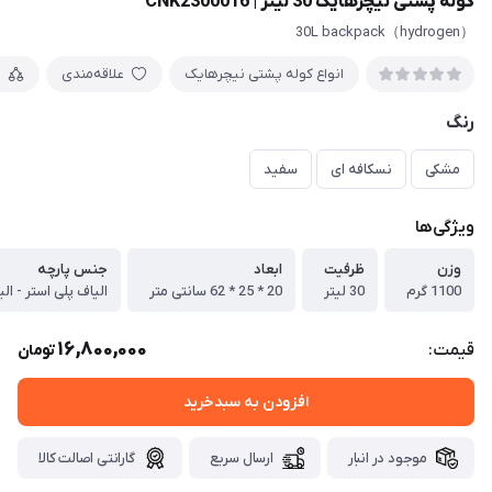
کوله پشتی نیچرهایک 30 لیتر | CNK2300016
（hydrogen）30L backpack
انواع کوله پشتی نیچرهایک
علاقه‌مندی
م
رنگ
مشکی
نسکافه ای
سفید
ویژگی‌ها
وزن
ظرفیت
ابعاد
جنس پارچه
1100 گرم
30 لیتر
20 * 25 * 62 سانتی متر
الیاف پلی استر - ال
16,800,000
قیمت:
تومان
افزودن به سبدخرید
موجود در انبار
ارسال سریع
گارانتی اصالت کالا