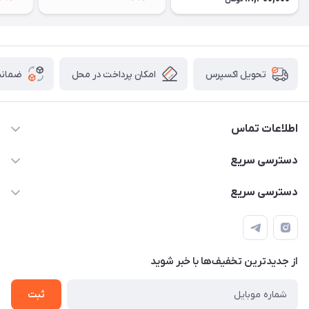
امکان پرداخت در محل
ضمانت
تحویل اکسپرس
اطلاعات تماس
۰۹۳۵۶۰۴۰۳۶۵
دسترسی سریع
اسکیت فلایینگ ایگل
دسترسی سریع
تهران-خیابان ولیعصر (عج)- ضلع شرقی میدان منیریه پلاک ۴
اسکوتر برقی دسته دار
اسکوتر برقی دخترانه
سیمای ورزش
اسکیت دخترانه
اسکیت روسز
از جدید‌ترین تخفیف‌ها با‌ خبر شوید
اسکوتر
ثبت