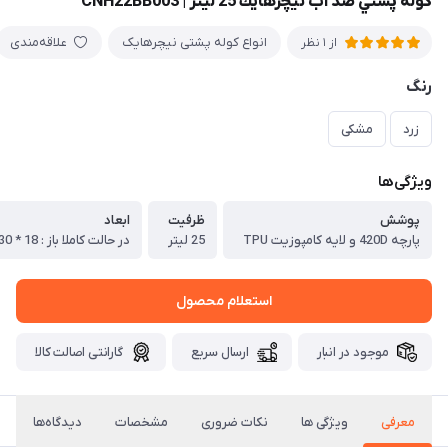
كوله پشتي ضد آب نيچرهايك 25 ليتر | CNH22BB003
انواع کوله پشتی نیچرهایک
علاقه‌مندی
از 1 نظر
رنگ
زرد
مشکی
ویژگی‌ها
پوشش
ظرفيت
ابعاد
پارچه 420D و لايه كامپوزیت TPU
25 ليتر
در حالت كاملا باز :‌ 18 * 30 * 48 سانتي متر
استعلام محصول
موجود در انبار
ارسال سریع
گارانتی اصالت کالا
معرفی
ویژگی ها
نکات ضروری
مشخصات
دیدگاه‌ها