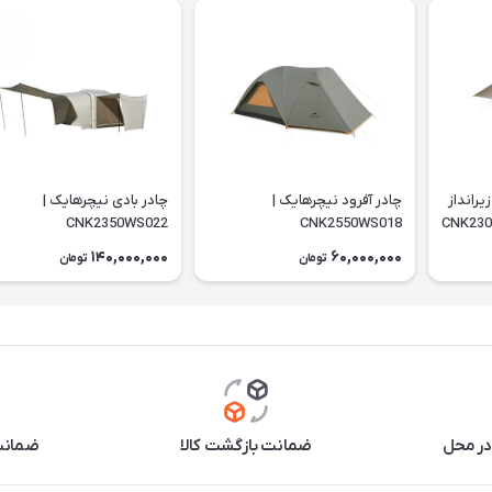
یرانداز
چادر آفرود نیچرهایک |
چادر بادی نیچرهایک |
CNK2350WS022
CNK2550WS018
140,000,000
60,000,000
تومان
تومان
در محل
ضمانت بازگشت کالا
ضمانت 