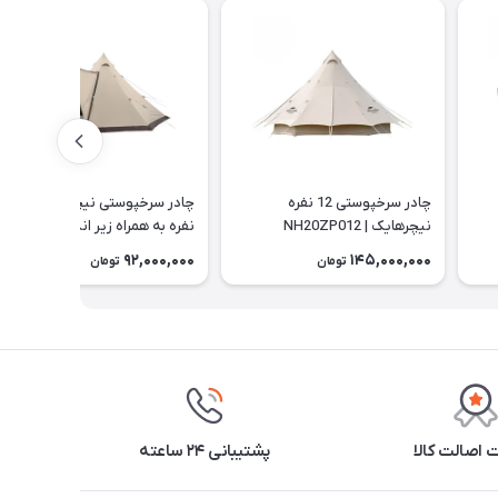
چادر سرخپوستی 12 نفره
چادر سرخپوستی نیچرهایک 6
نیچرهایک | NH20ZP012
نفره به همراه زیر انداز |
NH20ZP014
92,000,000
145,000,000
تومان
تومان
اصالت کالا
پشتیبانی ۲۴ ساعته