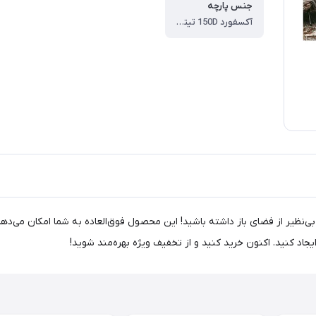
جنس پارچه
آکسفورد 150D تیتانیوم وینیل
2 کانوپی نیچرهایک مدل CNK230WS014، تجربه‌ای بی‌نظیر از فضای باز داشته باشید! این محصول فوق‌العا
جاد کنید. اکنون خرید کنید و از تخفیف ویژه بهره‌مند شوید!