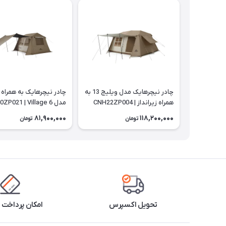
چادر نیچرهایک مدل ویلیج 13 به
چادر نیچرهایک به همراه ز
همراه زیرانداز | CNH22ZP004
مدل CNK2300ZP021 | Village 6
81,900,000
118,200,000
تومان
تومان
تحویل اکسپرس
امکان پرداخت 