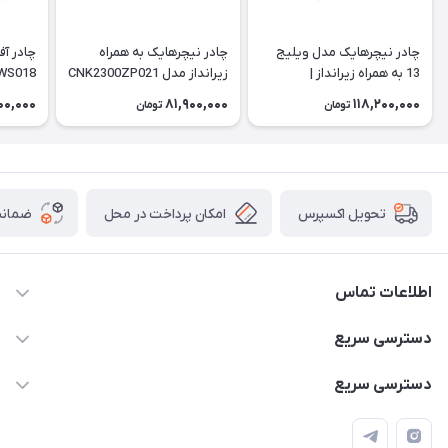
چادر نیچرهایک مدل ویلیج
چادر نیچرهایک به همراه
چادر آف
13 به همراه زیرانداز |
زیرانداز مدل CNK2300ZP021
WS018
| Village 6
CNH22ZP004
00,000
81,900,000
118,200,000
تومان
تومان
امکان پرداخت در محل
ضمانت
تحویل اکسپرس
اطلاعات تماس
۰۹۳۵۶۰۴۰۳۶۵
دسترسی سریع
اسکیت فلایینگ ایگل
دسترسی سریع
تهران-خیابان ولیعصر (عج)- ضلع شرقی میدان منیریه پلاک ۴
اسکوتر برقی دسته دار
اسکوتر برقی دخترانه
سیمای ورزش
اسکیت دخترانه