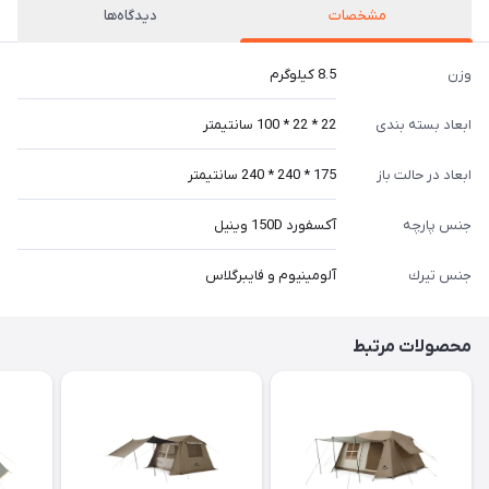
مشخصات
دیدگاه‌ها
وزن
8.5 كيلوگرم
ابعاد بسته بندی
22 * 22 * 100 سانتيمتر
ابعاد در حالت باز
175 * 240 * 240 سانتيمتر
جنس پارچه
آكسفورد 150D وينيل
جنس تيرك
آلومينيوم و فايبرگلاس
محصولات مرتبط