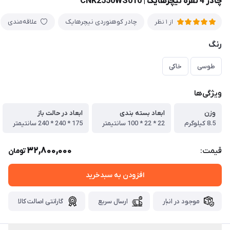
چادر 4 نفره نیچرهایک | CNK2550WS010
چادر کوهنوردی نیچرهایک
علاقه‌مندی
از 1 نظر
رنگ
طوسی
خاکی
ویژگی‌ها
وزن
ابعاد بسته بندی
ابعاد در حالت باز
8.5 كيلوگرم
22 * 22 * 100 سانتيمتر
175 * 240 * 240 سانتيمتر
32,800,000
قیمت:
تومان
افزودن به سبدخرید
موجود در انبار
ارسال سریع
گارانتی اصالت کالا