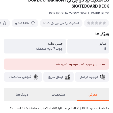
دک اسکیت برد دی جی کی DGK BOO HARMONY
SKATEBOARD DECK
DGK BOO HARMONY SKATEBOARD DECK
اسکیت برد دی جی کی DGK
علاقه‌مندی
م
ویژگی‌ها
سایز
جنس تخته
8
چوب 7 لایه منعطف
محصول مورد نظر موجود نمی‌باشد.
موجود در انبار
ارسال سریع
گارانتی اصالت کالا
معرفی
مشخصات
دیدگاه‌ها
دک اسکیت برد DGK از ۷ لایه چوب افرا کانادا باکیفیت ساخته شده است. یک