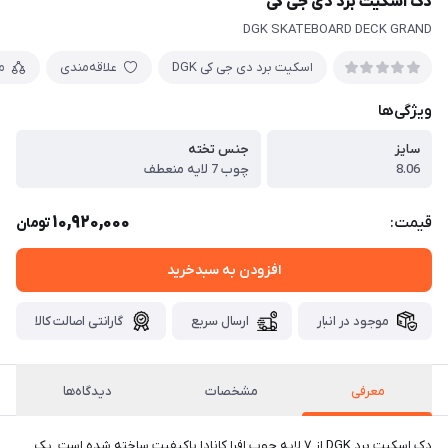
دک اسکیت برد دی جی کی
DGK SKATEBOARD DECK GRAND
اسکیت برد دی جی کی DGK
علاقه‌مندی
م
ویژگی‌ها
سایز
جنس تخته
8.06
چوب 7 لایه منعطف
10,920,000
قیمت:
تومان
افزودن به سبدخرید
موجود در انبار
ارسال سریع
گارانتی اصالت کالا
معرفی
مشخصات
دیدگاه‌ها
دک اسکیت برد DGK از ۷ لایه چوب افرا کانادا باکیفیت ساخته شده است. یک