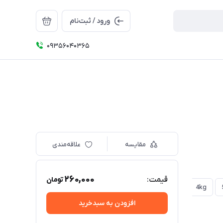
ورود / ثبت‌نام
09356040365
مقایسه
علاقه‌مندی
260,000
قیمت:
تومان
4kg
افزودن به سبدخرید