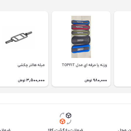
وزنه پا حرفه اي مدل TOPFIT
میله هالتر چکشی
3,500,000
980,000
تومان
تومان
در محل
ضمانت بازگشت کالا
ضمانت 