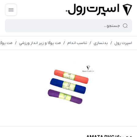
اسپرت رول
/
بدنسازي
/
تناسب اندام
/
مت يوگا و زير انداز ورزشي
/
مت يوگا MATA PVC