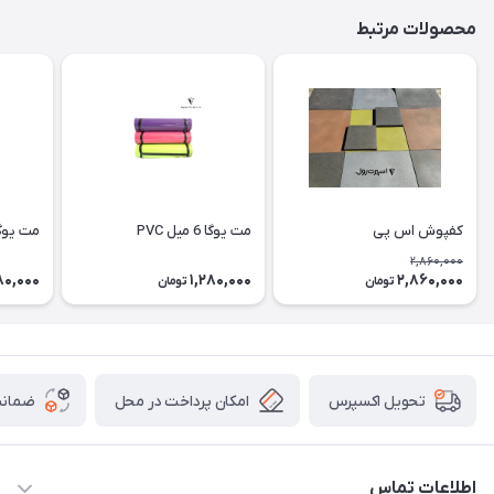
محصولات مرتبط
کفپوش اس پی
مت يوگا 6 میل PVC
مت يوگا TPE دورو A
2,860,000
80,000
1,280,000
2,860,000
تومان
تومان
امکان پرداخت در محل
ضمانت
تحویل اکسپرس
اطلاعات تماس