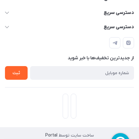
۰۹۳۵۶۰۴۰۳۶۵
دسترسی سریع
اسکیت فلایینگ ایگل
دسترسی سریع
تهران-خیابان ولیعصر (عج)- ضلع شرقی میدان منیریه پلاک ۴
اسکوتر برقی دسته دار
اسکوتر برقی دخترانه
سیمای ورزش
اسکیت دخترانه
اسکیت روسز
از جدید‌ترین تخفیف‌ها با‌ خبر شوید
اسکوتر
ثبت
ساخت سایت توسط
Portal