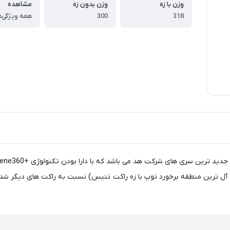
وزن با زه
وزن بدون زه
مشاهده
318
300
همه ویژگی‌ه
م باعث بزرگتر شدن SWEET SPOT راکت ( ایده آل ترین منطقه برخورد توپ با زه راکت تنیس) نسبت ب