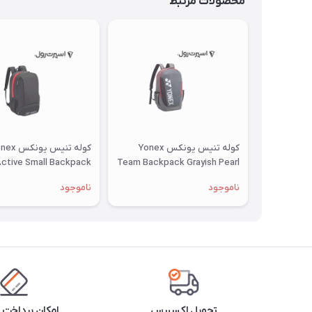
محصولات مرتبط
کوله تنیس یونکس Yonex
کوله تنیس یونک
ctive Small Backpack
Team Backpack Grayish Pearl
ناموجود
ناموجود
تحویل اکسپرس
امکان پرداخت 