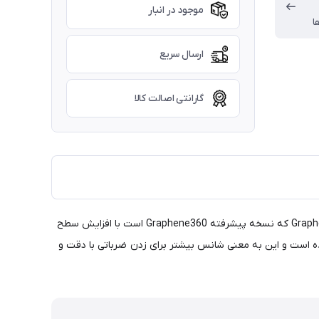
موجود در انبار
ا
ارسال سریع
گارانتی اصالت کالا
راکت تنیس هد سری Radical تکنولوژی +360 با وزن 300 گرم از جدید ترین سری های شرکت هد می باشد که با دارا بودن تکنولوژی +Graphene360 که نسخه پیشرفته Graphene360 است با افزایش سطح
ه راکت های دیگر شده است و این به معنی شانس بیشتر برای زدن ضرباتی با دقت و