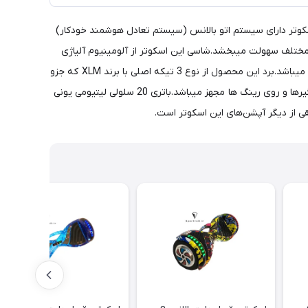
باشد. این اسکوتر دارای سیستم اتو بالانس (سیستم تعادل هوشمند خودکار)
میکند .چرخ‌ها و لاستیک های 8 اینچی، حرکت این اسکوتر را درسطوح مختلف سهولت میبخشد.شاسی این اسکوتر از آلومینیوم آلیاژی
ساخته شده که وزن کاربر را تا 110 کیلوگرم تحمل میکند.این اسکوتر از دو موتور 350 وات بهره میبرد که در مجموع دارای 700 وات توان خروجی میباشد.برد این محصول از نوع 3 تیکه اصلی با برند XLM که جزو
بهترین برد های حال حاضر برای اسکوترهای برقی میباشد بهره میبرد.همچنین این مدل اسکوتر دارای ال ای دی پر نور در جلوی دستگاه ، روی گلگیرها و روی رینگ ها مجهز میباشد.باتری 20 سلولی لیتیومی یونی