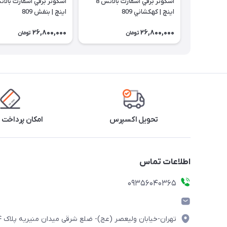
اسكوتر برقي اسمارت بالانس 8
اينچ |‌ كهكشاني 809
اينچ |‌ بنفش 809
26,800,000
26,800,000
تومان
تومان
تحویل اکسپرس
امکان پرداخت 
اطلاعات تماس
۰۹۳۵۶۰۴۰۳۶۵
تهران-خیابان ولیعصر (