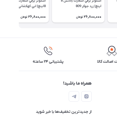
بالانس 8
اسكوتر برقي اسمارت بالانس 8
اسكوتر برقي اسمارت بالانس
اينچ|‌ زرد جوكر 809
8اينچ| ابي كهكشاني 809
26,800,000
26,800,000
تومان
تومان
اصالت کالا
پشتیبانی ۲۴ ساعته
همراه ما باشید!
از جدید‌ترین تخفیف‌ها با‌ خبر شوید