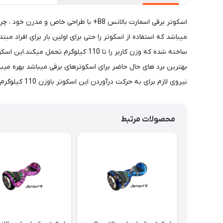
اسکوتر برقی اسمارت بالانس B8+ با طراح
نیروی لازم برای به حرکت درآوردن این اسکوتر باوزن 110 کیلوگرم در شیب 20 درجه را فراهم میکند.بلوتوث واسپیکر قدرتمند برای پخش موسیقی از دیگر آپشن‌های این اسکوتر است.
محصولات مرتبط