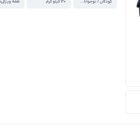
کودکان / نوجوانان / جوانان / بزرگسالان
۱۲۰ کیلو گرم
همه ویژگی‌ه