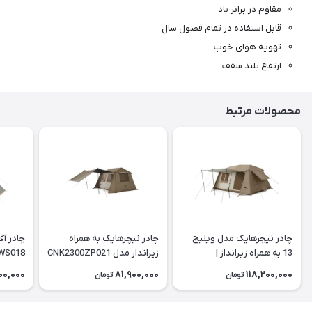
مقاوم در برابر باد
قابل استفاده در تمام فصول سال
تهویه هوای خوب
ارتفاع بلند سقف
محصولات مرتبط
چادر نیچرهایک مدل ویلیج
چادر نیچرهایک به همراه
چادر آف
13 به همراه زیرانداز |
زیرانداز مدل CNK2300ZP021
WS018
| Village 6
CNH22ZP004
00,000
81,900,000
118,200,000
تومان
تومان