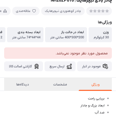
چادر بادی نیچرهایک | NH20ZP010
چادر کوهنوردی نیچرهایک
علاقه‌مندی
م
ویژگی‌ها
وزن
ابعاد در حالت باز
ابعاد بسته بندی
فض
30 کیلوگرم
200*300*400 سانتی متر
44*44*74 سانتی متر
12 متر م
محصول مورد نظر موجود نمی‌باشد.
موجود در انبار
ارسال سریع
گارانتی اصالت کالا
ویژگی
مشخصات
دیدگاه‌ها
برپایی راحت
ابعاد بزرگ و جادار
ضد آب