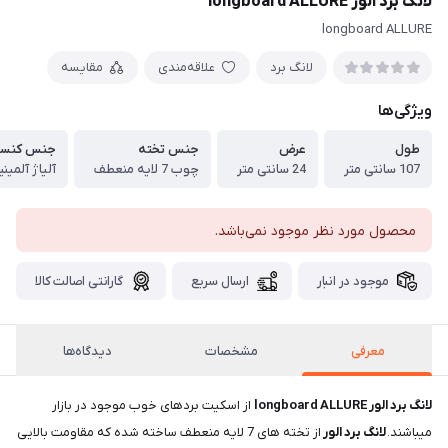
لانگ برد الور longboard ALLURE
longboard ALLURE
لانگ برد
علاقه‌مندی
مقایسه
ویژگی‌ها
طول
عرض
جنس تخته
جنس کنس
107 سانتی متر
24 سانتی متر
چوب 7 لایه منعطف
آلیاژ آلمین
محصول مورد نظر موجود نمی‌باشد.
موجود در انبار
ارسال سریع
گارانتی اصالت کالا
معرفی
مشخصات
دیدگاه‌ها
لانگ برد الور longboard ALLURE
از اسکیت بردهای خوب موجود در بازار
میباشند.
لانگ برد الور
از تخته های 7 لایه منعطف ساخته شده که مقاومت بالایی