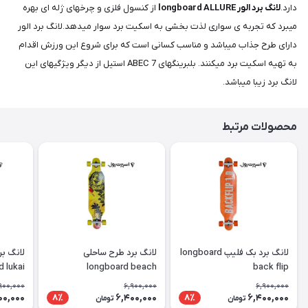
دارد.
لانگ برد الور longboard ALLURE
از کنسول فلزی و چرخهای ژله ای بهره
میبرد که تجربه ی سواری لذت بخشی به اسکیت برد سوار میدهد.لانگ برد الور
دارای طرح جذاب میباشد و مناسب کسانی است که برای شروع این ورزش اقدام
به تهیه اسکیت برد میکنند. بلبرینگهای ABEC 7 استیل از دیگر ویژگیهای این
لانگ برد زیبا میباشد.
محصولات مرتبط
لانگ برد بک فلیپ longboard
لانگ برد طرح ساحلی
لانگ بر
 lukai
longboard beach
back flip
900,000
6,900,000
6,900,000
00,000
6,400,000
6,400,000
8٪
8٪
تومان
تومان