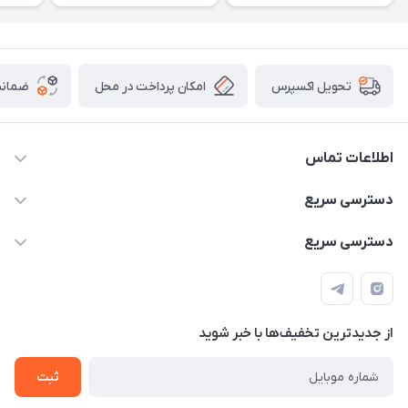
امکان پرداخت در محل
ضمانت
تحویل اکسپرس
اطلاعات تماس
۰۹۳۵۶۰۴۰۳۶۵
دسترسی سریع
اسکیت فلایینگ ایگل
دسترسی سریع
تهران-خیابان ولیعصر (عج)- ضلع شرقی میدان منیریه پلاک ۴
اسکوتر برقی دسته دار
اسکوتر برقی دخترانه
سیمای ورزش
اسکیت دخترانه
اسکیت روسز
از جدید‌ترین تخفیف‌ها با‌ خبر شوید
اسکوتر
ثبت