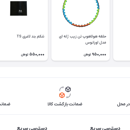
حلقه هولاهوپ تن زیب ژله ای
شکم بند لاغری TS
مدل اورانوس
550,000
950,000
تومان
تومان
در محل
ضمانت بازگشت کالا
ضمانت 
دسترسی سریع
دسترسی سریع