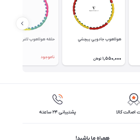
هولاهوپ جادويي پيچشي
حلقه هولاهوپ لاغري رجال
ناموجود
1,550,000
تومان
اصالت کالا
پشتیبانی ۲۴ ساعته
همراه ما باشید!