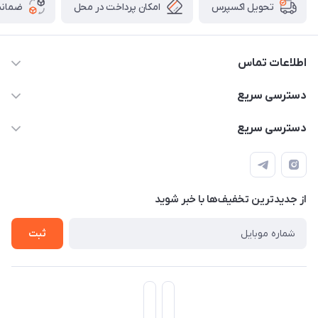
امکان پرداخت در محل
ضمانت
تحویل اکسپرس
اطلاعات تماس
۰۹۳۵۶۰۴۰۳۶۵
دسترسی سریع
اسکیت فلایینگ ایگل
دسترسی سریع
تهران-خیابان ولیعصر (عج)- ضلع شرقی میدان منیریه پلاک ۴
اسکوتر برقی دسته دار
اسکوتر برقی دخترانه
سیمای ورزش
اسکیت دخترانه
اسکیت روسز
از جدید‌ترین تخفیف‌ها با‌ خبر شوید
اسکوتر
ثبت