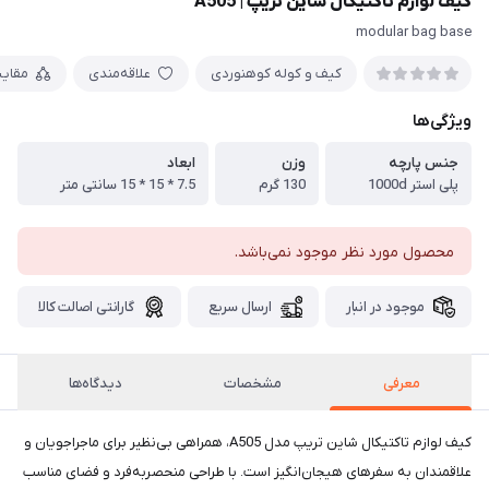
کیف لوازم تاکتیکال شاین تریپ | A505
modular bag base
کیف و کوله کوهنوردی
علاقه‌مندی
مقای
ویژگی‌ها
جنس پارچه
وزن
ابعاد
پلی استر 1000d
130 گرم
7.5 * 15 * 15 سانتی متر
محصول مورد نظر موجود نمی‌باشد.
موجود در انبار
ارسال سریع
گارانتی اصالت کالا
معرفی
مشخصات
دیدگاه‌ها
کیف لوازم تاکتیکال شاین تریپ مدل A505، همراهی بی‌نظیر برای ماجراجویان و
علاقمندان به سفرهای هیجان‌انگیز است. با طراحی منحصر‌به‌فرد و فضای مناسب