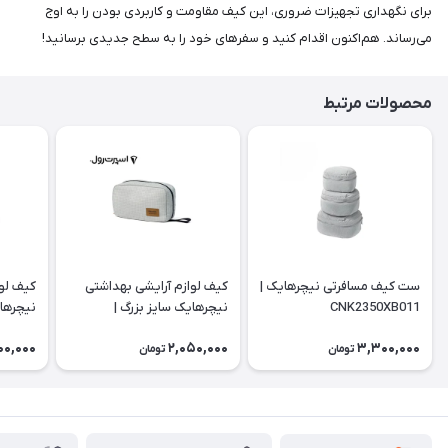
برای نگهداری تجهیزات ضروری، این کیف مقاومت و کاربردی بودن را به اوج
می‌رساند. هم‌اکنون اقدام کنید و سفرهای خود را به سطح جدیدی برسانید!
محصولات مرتبط
ست کیف مسافرتی نیچرهایک |
کیف لوازم آرایشی بهداشتی
کیف لوا
CNK2350XB011
نیچرهایک سایز بزرگ |
نیچرها
SN010
NH20SN010
00,000
2,050,000
3,300,000
تومان
تومان