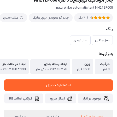
چادر اتوماتیک نیچرهایک 3 نفره NH21ZP008
naturehike automatic tent NH21ZP008
چادر کوهنوردی نیچرهایک
علاقه‌مندی
از 2 نظر
رنگ
سبز جنگلی
سبز دودی
ویژگی‌ها
ظرفیت
وزن
ابعاد بسته بندی
ابعاد در حالت باز
3 نفر
3600 گرم
78 * 18 * 28 سانتی متر
130 * 180 * 210 سانتی متر
استعلام محصول
موجود در انبار
ارسال سریع
گارانتی اصالت کالا
توضیحات تکمیلی
مشخصات
دیدگاه‌ها