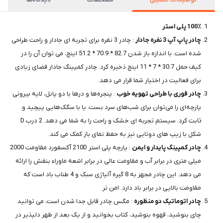
100٪ پلی استر
چادر پاپ آپ 3 نفره جادار
: چادر 3 نفره برای تجربه ای جادار و راحت طراحی
شده است. با اندازه باز شدن 82.7 * 70.9 * 51.2 اینچ، می توان آن را در
کیف حمل 30.7 * 7 * 11 اینچ ذخیره کرد. چادر کمپینگ جادار فضای زیادی
برای فعالیت در اختیار شما قرار می دهد.
چادر فوری با طراحی تهویه خوب
: پنجره‌ها و درها با دو پانل، لایه بیرونی
پارچه‌ای را می‌توان برای شب‌های سرد بست، یا با سگک‌هایی پیچید و
ثابت کرد. سیستم تجربه ای خشک و راحت را به شما می دهد. 2 درب D
شکل با زیپ های دوتایی نیز به حفظ نمای باز کمک می کند.
چادر کمپینگ پایدار و ایمن
: پارچه پلی استر 210D آکسفورد مقاومت 2000
میلی متری در برابر آب و مقاومت عالی در برابر اشعه ماوراء بنفش را ارائه
می دهد. این چادر مجهز به 8 گیره آلیاژی سبک و 4 طناب باد است که
مقاومت بالایی در برابر باد دارد. امن تر
چادر اتوماتیک دو منظوره
: مگس چادر قابل جدا شدن است، می توانید
چای بنوشید، قهوه بنوشید، کتاب بخوانید و از یک بعد از ظهر دلپذیر در