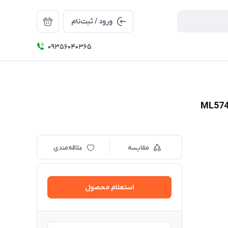
ورود / ثبت‌نام
09356040365
مقایسه
علاقه‌مندی
استعلام محصول