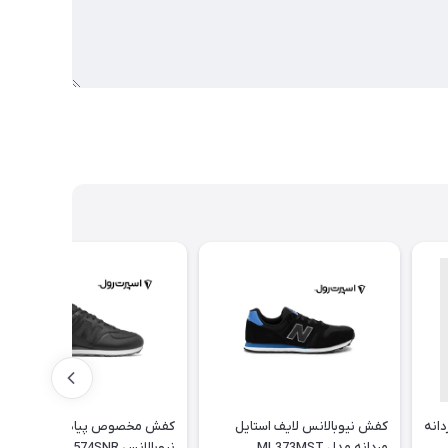
انه
کفش نیوبالانس لایف استایل
کفش مخصوص پیاده روی مردانه
مردانه مدل ML373MST
نیوبالانس ML574SNR