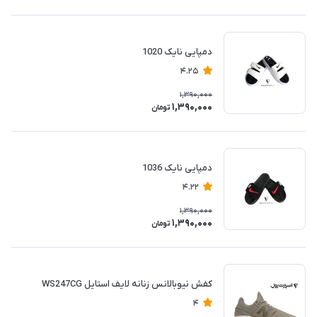
دمپایی نایک 1020
4.25
1,390,000
1,390,000
تومان
دمپایی نایک 1036
4.22
1,390,000
1,390,000
تومان
کفش نیوبالانس زنانه لایف استایل WS247CG
4