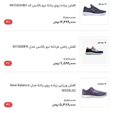
کفش پیاده روی زنانه نیو بالانس کد WCOASHB3
4,680,000
4,499,000
4٪
تومان
کفش راحتی مردانه نیو بالانس مدل M15009FR
6,720,000
6,599,000
2٪
تومان
کفش ورزشی پیاده روی زنانه مدل New Balance
W530LG2
5,510,000
5,389,000
3٪
تومان