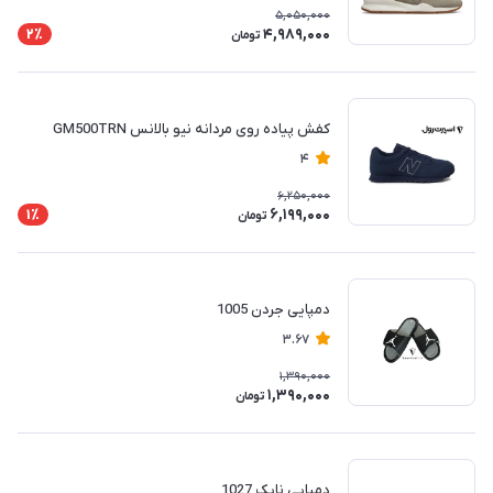
5,050,000
4,989,000
2٪
تومان
کفش پیاده روی مردانه نیو بالانس GM500TRN
4
6,250,000
6,199,000
1٪
تومان
دمپایی جردن 1005
3.67
1,390,000
1,390,000
تومان
دمپایی نایک 1027