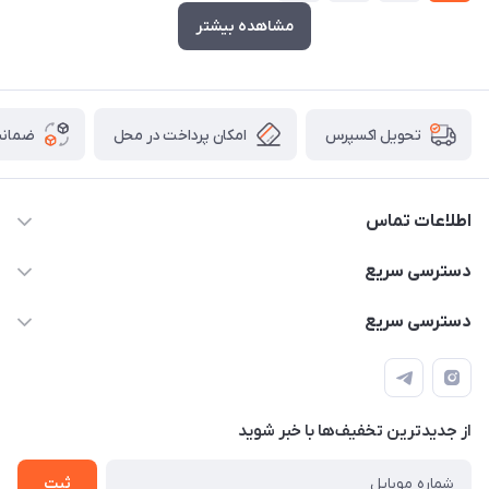
مشاهده بیشتر
امکان پرداخت در محل
ضمانت
تحویل اکسپرس
اطلاعات تماس
۰۹۳۵۶۰۴۰۳۶۵
دسترسی سریع
اسکیت فلایینگ ایگل
دسترسی سریع
تهران-خیابان ولیعصر (عج)- ضلع شرقی میدان منیریه پلاک ۴
اسکوتر برقی دسته دار
اسکوتر برقی دخترانه
سیمای ورزش
اسکیت دخترانه
اسکیت روسز
از جدید‌ترین تخفیف‌ها با‌ خبر شوید
اسکوتر
ثبت