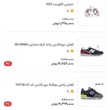
دمپایی لاگوست 1033
5
1,390,000
1,390,000
تومان
کفش نیوبالانس زنانه لایف استایل WL996BA
5
4,350,000
4,256,000
3٪
تومان
کفش راحتی بچگانه نیو بالانس کد IV574UJC
5
4,450,000
4,399,000
2٪
تومان