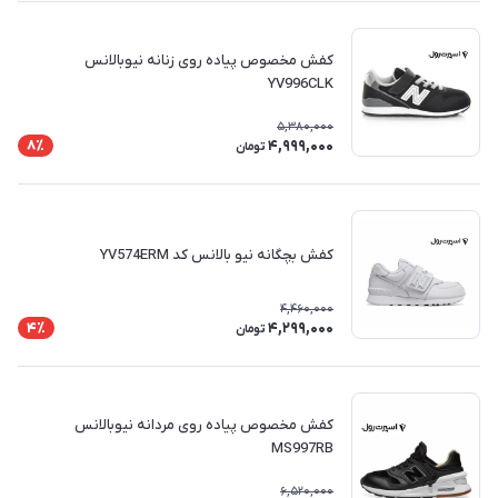
کفش مخصوص پیاده روی زنانه نیوبالانس
YV996CLK
5,380,000
4,999,000
8٪
تومان
کفش بچگانه نیو بالانس کد YV574ERM
4,460,000
4,299,000
4٪
تومان
کفش مخصوص پیاده روی مردانه نیوبالانس
MS997RB
6,520,000