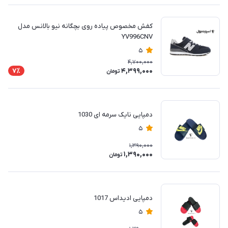
کفش مخصوص پیاده روی بچگانه نیو بالانس مدل
YV996CNV
5
4,700,000
4,399,000
7٪
تومان
دمپایی نایک سرمه ای 1030
5
1,390,000
1,390,000
تومان
دمپایی ادیداس 1017
5