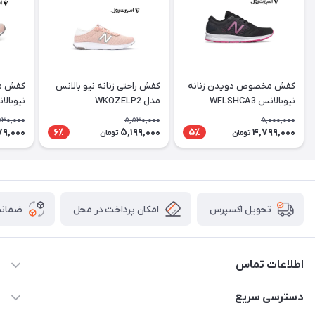
کفش مخصوص دویدن زنانه
کفش راحتی زنانه نیو بالانس
کفش م
نیوبالانس WFLSHCA3
مدل WKOZELP2
نیوبالانس 
530,000
5,530,000
5,000,000
79,000
5,199,000
4,799,000
6٪
5٪
تومان
تومان
امکان پرداخت در محل
ضمانت
تحویل اکسپرس
اطلاعات تماس
۰۹۳۵۶۰۴۰۳۶۵
دسترسی سریع