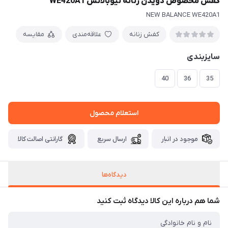
کفش مخصوص دویدن زنانه نیوبالانس WE420A1
NEW BALANCE WE420A1
کفش زنانه
علاقه‌مندی
مقایسه
سایزبندی
40
36
35
استعلام محصول
موجود در انبار
ارسال سریع
گارانتی اصالت کالا
دیدگاه‌ها
شما هم درباره این کالا دیدگاه ثبت کنید