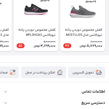
کفش مخصوص دویدن زنانه
کفش مخصوص دویدن زنانه
کفش راح
نیوبالانس مدل MCSTLLG5
نیوبالانس WFLSHCA3
مدل WKOZELP2
530,000
5,000,000
6,000,000
99,000
4,799,000
5,879,000
5٪
3٪
تومان
تومان
امکان پرداخت در محل
ضمانت
تحویل اکسپرس
اطلاعات تماس
۰۹۳۵۶۰۴۰۳۶۵
دسترسی سریع