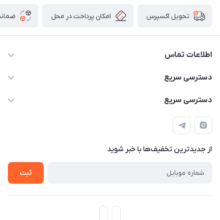
امکان پرداخت در محل
ضمانت
تحویل اکسپرس
اطلاعات تماس
۰۹۳۵۶۰۴۰۳۶۵
دسترسی سریع
اسکیت فلایینگ ایگل
دسترسی سریع
تهران-خیابان ولیعصر (عج)- ضلع شرقی میدان منیریه پلاک ۴
اسکوتر برقی دسته دار
اسکوتر برقی دخترانه
سیمای ورزش
اسکیت دخترانه
اسکیت روسز
از جدید‌ترین تخفیف‌ها با‌ خبر شوید
اسکوتر
ثبت