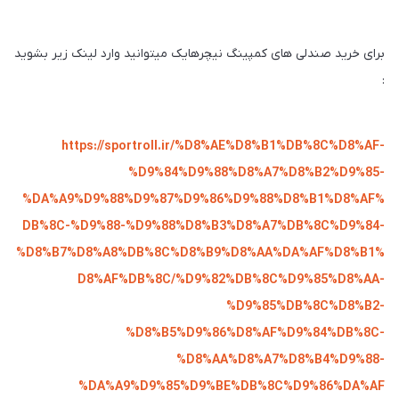
برای خرید صندلی های کمپینگ نیچرهایک میتوانید وارد لینک زیر بشوید
:
https://sportroll.ir/%D8%AE%D8%B1%DB%8C%D8%AF-
%D9%84%D9%88%D8%A7%D8%B2%D9%85-
%DA%A9%D9%88%D9%87%D9%86%D9%88%D8%B1%D8%AF%
DB%8C-%D9%88-%D9%88%D8%B3%D8%A7%DB%8C%D9%84-
%D8%B7%D8%A8%DB%8C%D8%B9%D8%AA%DA%AF%D8%B1%
D8%AF%DB%8C/%D9%82%DB%8C%D9%85%D8%AA-
%D9%85%DB%8C%D8%B2-
%D8%B5%D9%86%D8%AF%D9%84%DB%8C-
%D8%AA%D8%A7%D8%B4%D9%88-
%DA%A9%D9%85%D9%BE%DB%8C%D9%86%DA%AF