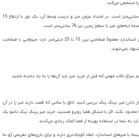
 را مشخص می‌کند.
طول میز پینگ پنگ استاندارد، 274 سانتی‌متر و عرض آن 152.5 سانتی‌متر است. در امتداد عرض میز و درست وسط آن، یک تور با ارتفاع 15
میز تا سطح زمین نیز 76 سانتی‌متر است.
ضخامت میز پینگ پنگ یکی دیگر از مشخصات مهم آن است. میز استاندارد معمولاً ضخامتی بین 15 تا 25 میلی‌متر دارد؛ میزهایی با ضخامت
نهاد نمی‌شوند.
سراغ نکات مهمی که قبل از خرید میز باید آن‌ها را به یاد داشته باشید.
رار دادن میز پینگ پنگ بررسی کنید. اتاق یا سالنی که قصد دارید میز را در آن
ن را محدود نکند. اگر با مشکل فضا روبرو هستید، خرید میز پینگ پنگ تاشو یک
د به شما در استفاده بهینه از فضا کمک زیادی می‌کنند.
 با میزهای استاندارد، ابعاد کوچک‌تری دارند و برای بازی‌های تفریحی (و نه