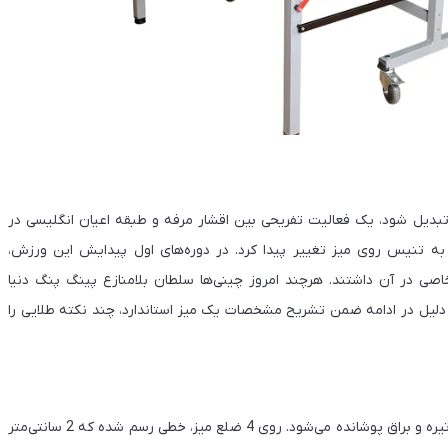
بدیل شود، یک فعالیت تفریحی بین اقشار مرفه و طبقه اعیان انگلیسی در
در سال 1922 نام بازی پینگ پنگ به تنیس روی میز تغییر پیدا کرد. در دوره‌های اول پیدایش این ورزش،
خاصی در آن داشتند. هرچند امروز چینی‌ها سلطان بلامنازع پینگ پنگ دنیا
لیل در ادامه ضمن تشریح مشخصات یک میز استاندارد، چند نکته طلایی را
میز پینگ پنگ، فُرم مستطیلی دارد که روی آن معمولاً با یک رنگ تیره و براق پوشانده می‌شود. روی 4 ضلع میز، خطی رسم شده که 2 سانتی‌متر