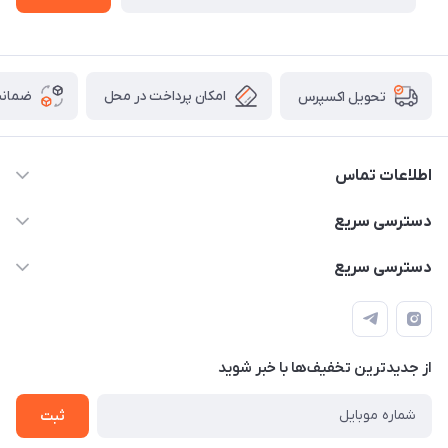
امکان پرداخت در محل
ضمانت
تحویل اکسپرس
اطلاعات تماس
۰۹۳۵۶۰۴۰۳۶۵
دسترسی سریع
اسکیت فلایینگ ایگل
دسترسی سریع
تهران-خیابان ولیعصر (عج)- ضلع شرقی میدان منیریه پلاک ۴
اسکوتر برقی دسته دار
اسکوتر برقی دخترانه
سیمای ورزش
اسکیت دخترانه
اسکیت روسز
از جدید‌ترین تخفیف‌ها با‌ خبر شوید
اسکوتر
ثبت