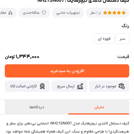
کیف دستمال کاغذی نیچرهایک | NH21SN001
تجهيزات جانبي
علاقه‌مندی
مقا
از 1 نظر
رنگ
سبز
قهوه ای
1,344,000
قیمت:
تومان
افزودن به سبدخرید
موجود در انبار
ارسال سریع
گارانتی اصالت کالا
معرفی
دیدگاه‌ها
کیف دستمال کاغذی نیچرهایک مدل NH21SN001، انتخابی بی‌نظیر برای سفر و
طبیعت‌گردی! با طراحی مقاوم و سبک، این کیف همراه همیشگی شما خواهد بود.