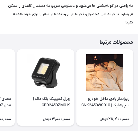
به راحتی در کوله‌پشتی جا می‌شود و دسترسی سریع به دستمال کاغذی را ممکن
می‌سازد. با خرید این محصول، تجربه‌ای بی‌دغدغه از سفر را برای خود هدیه
کنید!
محصولات مرتبط
زیرانداز بادی داخل خودرو
چراغ کمپینگ بلک داگ |
عصای ک
نیچرهایک | CNK2450WS010
CBD2450ZM019
مدل NH18D010-Z | ST07
00,000
3,000,000
28,400,000
تومان
تومان