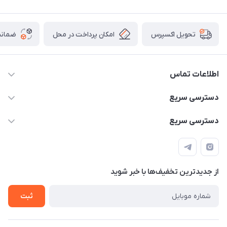
امکان پرداخت در محل
ضمانت
تحویل اکسپرس
اطلاعات تماس
۰۹۳۵۶۰۴۰۳۶۵
دسترسی سریع
اسکیت فلایینگ ایگل
دسترسی سریع
تهران-خیابان ولیعصر (عج)- ضلع شرقی میدان منیریه پلاک ۴
اسکوتر برقی دسته دار
اسکوتر برقی دخترانه
سیمای ورزش
اسکیت دخترانه
اسکیت روسز
از جدید‌ترین تخفیف‌ها با‌ خبر شوید
اسکوتر
ثبت