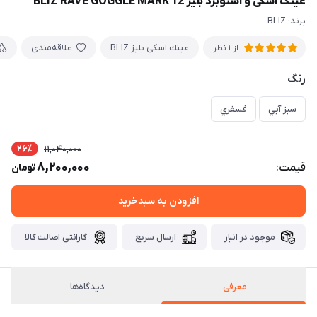
عینک اسکی و اسنوبرد بلیز BLIZ RAVE GOGGLE MARK 12
برند: BLIZ
عينك اسكي بليز BLIZ
علاقه‌مندی
از 1 نظر
رنگ
سبز آبي
فسفري
26٪
11,040,000
8,200,000
قیمت:
تومان
افزودن به سبدخرید
موجود در انبار
ارسال سریع
گارانتی اصالت کالا
معرفی
دیدگاه‌ها