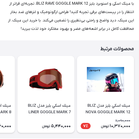
با عینک اسکی و اسنوبرد بلیز BLIZ RAVE GOGGLE MARK 12، تجربه‌ای فراتر از
انتظار را در پیست‌های برفی تجربه کنید! طراحی ارگونومیک و لنزهای ضد بخار
این عینک، دید واضح و راحتی بی‌نظیری را تضمین می‌کند. با خرید این عینک، از
محافظت کامل در برابر اشعه‌های مضر و بهبود عملکرد خود لذت ببرید!
محصولات مرتبط
عينك اسكي بليز مدل BLIZ
عينك اسكي بليز مدل BLIZ
ARK 8
LINER GOGGLE MARK 7
NOVA GOGGLE MARK 12
11,090,000
60,000
5,440,000
10,370,000
7٪
تومان
تومان