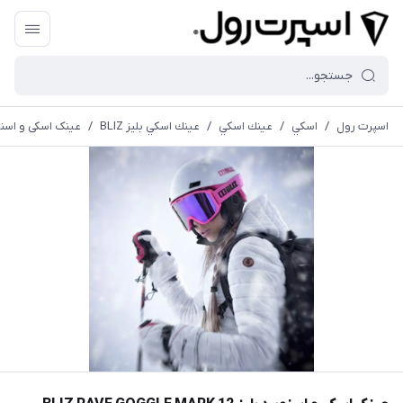
اسپرت رول
/
اسكي
/
عينك اسكي
/
عينك اسكي بليز BLIZ
/
عینک اسکی و اسنوبرد بلیز  MARK 12