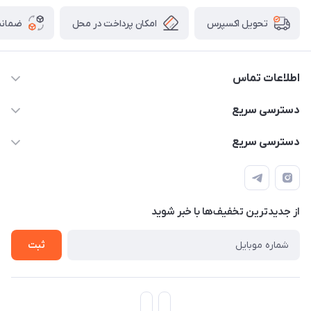
امکان پرداخت در محل
ضمانت
تحویل اکسپرس
اطلاعات تماس
۰۹۳۵۶۰۴۰۳۶۵
دسترسی سریع
اسکیت فلایینگ ایگل
دسترسی سریع
تهران-خیابان ولیعصر (عج)- ضلع شرقی میدان منیریه پلاک ۴
اسکوتر برقی دسته دار
اسکوتر برقی دخترانه
سیمای ورزش
اسکیت دخترانه
اسکیت روسز
از جدید‌ترین تخفیف‌ها با‌ خبر شوید
اسکوتر
ثبت