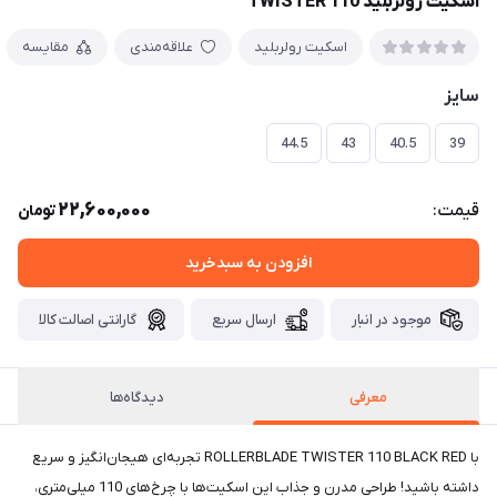
اسکیت رولربلید TWISTER 110
اسکیت رولربلید
علاقه‌مندی
مقایسه
سایز
44.5
43
40.5
39
22,600,000
قیمت:
تومان
افزودن به سبدخرید
موجود در انبار
ارسال سریع
گارانتی اصالت کالا
معرفی
دیدگاه‌ها
با ROLLERBLADE TWISTER 110 BLACK RED تجربه‌ای هیجان‌انگیز و سریع
داشته باشید! طراحی مدرن و جذاب این اسکیت‌ها با چرخ‌های 110 میلی‌متری،