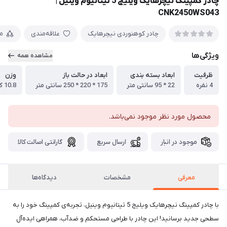
چادر کمپینگ نیچرهایک ویلیج 5 تیتانیوم وینیل |
CNK2450WS043
چادر کوهنوردی نیچرهایک
علاقه‌مندی
م
ویژگی‌ها
مشاهده همه
ظرفیت
ابعاد بسته بندی
ابعاد در حالت باز
وزن
4 نفره
22 * 95 سانتی متر
175 * 220 * 250 سانتی متر
10.8 کیلو گرم
محصول مورد نظر موجود نمی‌باشد.
موجود در انبار
ارسال سریع
گارانتی اصالت کالا
معرفی
مشخصات
دیدگاه‌ها
با چادر کمپینگ نیچرهایک ویلیج 5 تیتانیوم وینیل، تجربه‌ی کمپینگ خود را به
سطحی جدید برسانید! این چادر با طراحی مستحکم و ضدآب، همراهی ایده‌آل