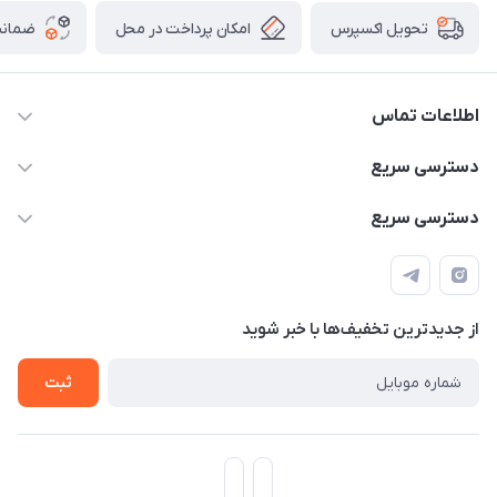
امکان پرداخت در محل
ضمانت
تحویل اکسپرس
اطلاعات تماس
۰۹۳۵۶۰۴۰۳۶۵
دسترسی سریع
اسکیت فلایینگ ایگل
دسترسی سریع
تهران-خیابان ولیعصر (عج)- ضلع شرقی میدان منیریه پلاک ۴
اسکوتر برقی دسته دار
اسکوتر برقی دخترانه
سیمای ورزش
اسکیت دخترانه
اسکیت روسز
از جدید‌ترین تخفیف‌ها با‌ خبر شوید
اسکوتر
ثبت