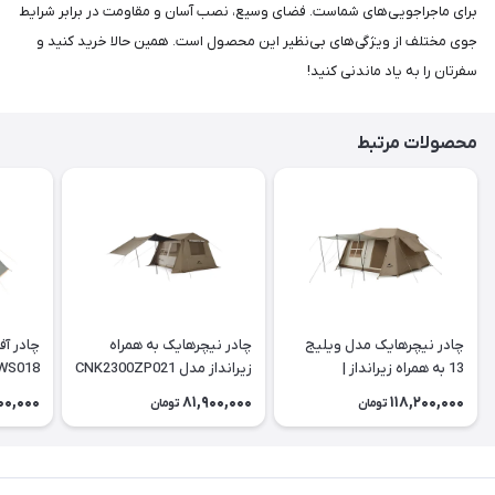
برای ماجراجویی‌های شماست. فضای وسیع، نصب آسان و مقاومت در برابر شرایط
جوی مختلف از ویژگی‌های بی‌نظیر این محصول است. همین حالا خرید کنید و
سفرتان را به یاد ماندنی کنید!
محصولات مرتبط
چادر نیچرهایک مدل ویلیج
چادر نیچرهایک به همراه
چادر آف
13 به همراه زیرانداز |
زیرانداز مدل CNK2300ZP021
WS018
| Village 6
CNH22ZP004
00,000
81,900,000
118,200,000
تومان
تومان