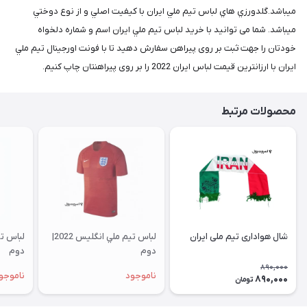
ميباشد.گلدورزي هاي لباس تيم ملي ایران با كيفيت اصلي و از نوع دوختي
ميباشد. شما می توانید با خريد لباس تيم ملي ایران اسم و شماره دلخواه
خودتان را جهت ثبت بر روی پیراهن سفارش دهید تا با فونت اورجینال تيم ملي
ایران با ارزانترين قيمت لباس ایران 2022 را بر روی پیراهنتان چاپ كنيم.
محصولات مرتبط
شال هواداری تیم ملی ایران
لباس تيم ملي انگلیس 2022|
دوم
دوم
890,000
ناموجود
ناموجو
890,000
تومان