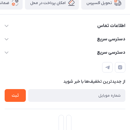
امکان پرداخت در محل
ضمانت
تحویل اکسپرس
اطلاعات تماس
۰۹۳۵۶۰۴۰۳۶۵
دسترسی سریع
اسکیت فلایینگ ایگل
دسترسی سریع
تهران-خیابان ولیعصر (عج)- ضلع شرقی میدان منیریه پلاک ۴
اسکوتر برقی دسته دار
اسکوتر برقی دخترانه
سیمای ورزش
اسکیت دخترانه
اسکیت روسز
از جدید‌ترین تخفیف‌ها با‌ خبر شوید
اسکوتر
ثبت