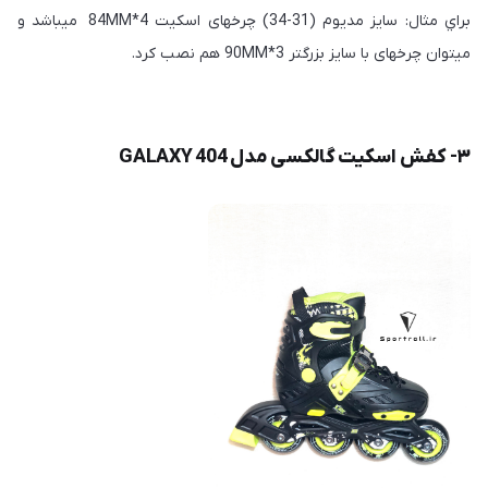
براي مثال: سايز مديوم (31-34) چرخهای اسكيت 4*84MM ميباشد و
ميتوان چرخهای با سايز بزرگتر 3*90MM هم نصب كرد.
۳- کفش اسكيت گالكسی مدل 404 GALAXY