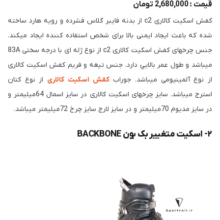
قیمت : 2,680,000 تومان
کفش اسكيت كالاری c2 از بدنه فايبر گلاس فشرده و رويه هارد ساخته
شده كه باعث ايجاد ايمنی بالا برای شخص استفاده كننده ايجاد ميكند.
جنس چرخهای کفش اسكيت كالاری c2 از نوع ژله ای با درجه سختی 83A
ميباشد و طول عمر بالايي دارد. جنس تيغه و فريم کفش اسكيت كالاری
از نوع آلمينيومی ميباشد. جوراب
کفش اسكيت كالاری
از نوع كتان
استرج ميباشد. سايز چرخهای اسكيت كالاری در سايز اسمال 64ميليمتر و
در سايز مديوم 70ميليمتر و در سايز لارج سايز چرخ 72ميليمتر ميباشد.
۲- اسكيت متغيير بک بون BACKBONE