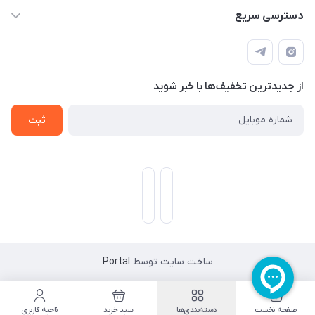
اسکیت فلایینگ ایگل
دسترسی سریع
تهران-خیابان ولیعصر (عج)- ضلع شرقی میدان منیریه پلاک ۴
اسکوتر برقی دسته دار
اسکوتر برقی دخترانه
سیمای ورزش
اسکیت دخترانه
اسکیت روسز
از جدید‌ترین تخفیف‌ها با‌ خبر شوید
اسکوتر
ثبت
ساخت سایت توسط
Portal
صفحه نخست
دسته‌بندی‌ها
سبد خرید
ناحیه کاربری