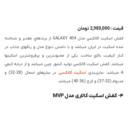
قیمت : 2,980,000 تومان
کفش اسكيت گالكسي مدل 404 GALAXY از برندهاي معتبر و شناخته
شده اسكيت در ایران ميباشد و با داشتن تنوع مدل و رنگهای جذاب در
كنار كيفيت بالاي ساخت، يكی از محبوبترين و پرفروشترين اسكيتها
ميباشد. کفش اسكيت گالكسی توليد كشور چين ميباشد و از درجه كيفي
A ميباشد. سايزبندی
اسكيت گالكسی
در سايزهای اسمال (28-32) و
مديوم (32-37) و لارج (36-40) ميباشد.
۴- كفش اسكيت كالاری مدل MVP