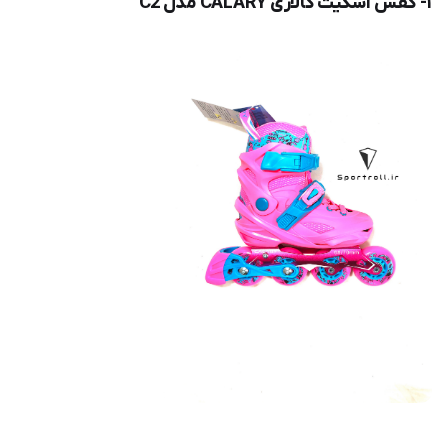
۱- کفش اسكيت كالاری CALARY مدل C2