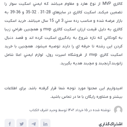
كالاري MVP از نوع هارد و مقاوم ميباشد كه ايمني اسكيت سوار را
تضمين ميكند. اسكيت كالاري در سايزهاي 28-31 ، 32-35 و 36-39 به
بازار عرضه شده و مناسب رده سني 3 الي 15 سال ميباشد. خريد اسكيت
كالاري به دليل قيمت ارزان اسكيت كالاري mvp و همچنين طراحي زيبا
به كودكاني كه تازه شروع به يادگيري اسكيت كرده اند و قصد دنبال
كردن اين رشته تا حرفه اي را دارند توصيه ميشود. همچنين با خريد
اسكيت كالري mvp از فروشگاه اسپرت رول، لوازم ايمني اعلا شامل
زانوبند،آرنجبند و مچبند هديه بگيريد.
امیدواریم این محتوا مورد توجه شما قرار گرفته باشد. برای اطلاعات
بیشتر و مشاوره رایگان با ما در تماس باشید.
نوشته شده در
15 خرداد 1402
توسط
وحید اشرف الکتاب
اشتراک‌گذاری