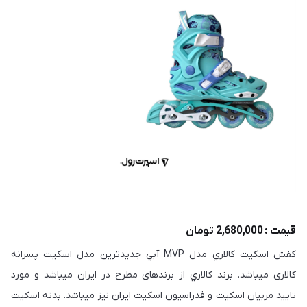
قیمت : 2,680,000 تومان
كفش اسكيت كالاري مدل MVP آبي جديدترين مدل اسكيت پسرانه
كالاری ميباشد. برند كالاري از برندهای مطرح در ايران ميباشد و مورد
تاييد مربيان اسكيت و فدراسيون اسكيت ايران نيز ميباشد. بدنه اسكيت