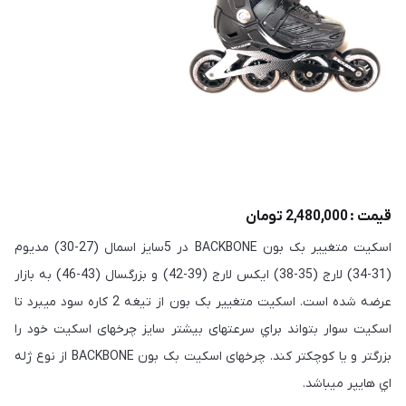
قیمت : 2,480,000 تومان
اسكيت متغيير بک بون BACKBONE در 5سايز اسمال (27-30) مديوم
(31-34) لارج (35-38) ايكس لارج (39-42) و بزرگسال (43-46) به بازار
عرضه شده است. اسكيت متغيير بک بون از تيغه 2 كاره سود ميبرد تا
اسكيت سوار بتواند براي سرعتهای بيشتر سايز چرخهای اسكيت خود را
بزرگتر و يا كوچكتر كند. چرخهای اسكيت بک بون BACKBONE از نوع ژله
اي هايپر ميباشد.