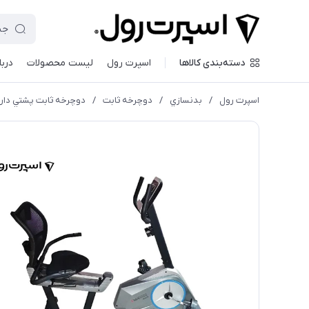
دسته‌بندی کالاها
اسپرت رول
لیست محصولات
دربا
اسپرت رول
/
بدنسازي
/
دوچرخه ثابت
/
دوچرخه ثابت پشتي دار EMH مدل 6001R