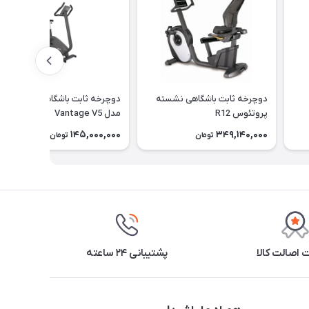
دوچرخه ثابت باشگاهی نشسته
دوچرخه ثابت باشگاهی پروتئوس
پروتئوس R12
مدل Vantage V5
145,000,000
349,140,000
تومان
تومان
اصالت کالا
پشتیبانی ۲۴ ساعته