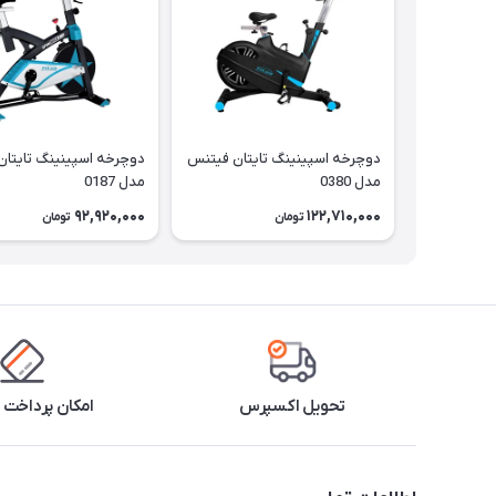
دوچرخه اسپینینگ تایتان فیتنس
دوچرخه اسپینینگ تایتا
مدل 0380
مدل 0187
92,920,000
122,710,000
تومان
تومان
تحویل اکسپرس
امکان پرداخت 