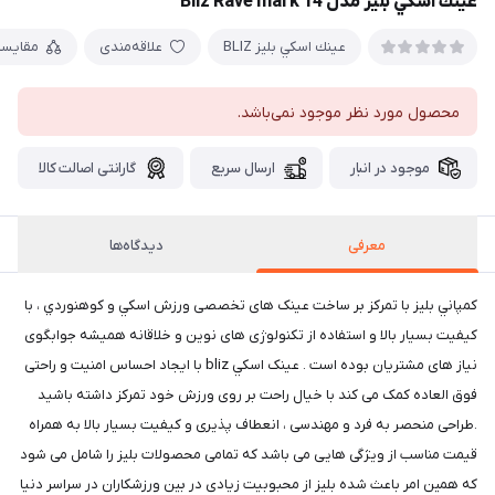
عينك اسكي بليز مدل Bliz Rave mark 14
عينك اسكي بليز BLIZ
علاقه‌مندی
مقایس
محصول مورد نظر موجود نمی‌باشد.
موجود در انبار
ارسال سریع
گارانتی اصالت کالا
معرفی
دیدگاه‌ها
كمپاني بلیز با تمرکز بر ساخت عینک های تخصصی ورزش اسكي و كوهنوردي ، با
کیفیت بسیار بالا و استفاده از تکنولوژی های نوین و خلاقانه همیشه جوابگوی
نیاز های مشتريان بوده است . عینک اسكي bliz با ایجاد احساس امنیت و راحتی
فوق العاده کمک می کند با خیال راحت بر روی ورزش خود تمرکز داشته باشید
.طراحی منحصر به فرد و مهندسی ، انعطاف پذیری و کیفیت بسیار بالا به همراه
قیمت مناسب از ویژگی هایی می باشد که تمامی محصولات بلیز را شامل می شود
که همین امر باعث شده بلیز از محبوبیت زیادی در بین ورزشکاران در سراسر دنیا